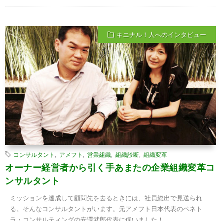
キニナル！人へのインタビュー
コンサルタント
,
アメフト
,
営業組織
,
組織診断
,
組織変革
オーナー経営者から引く手あまたの企業組織変革コ
ンサルタント
ミッションを達成して顧問先を去るときには、社員総出で見送られ
る。そんなコンサルタントがいます。元アメフト日本代表のペネト
ラ・コンサルティングの安澤武郎代表に伺いました！