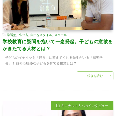
学習塾
,
小中高
,
自由なスタイル
,
スクール
学校教育に疑問を抱いて一念発起。子どもの意欲を
かきたてる人材とは？
子どものイヤイヤを「好き」に変えてくれる先生がいる「探究学
舎」！ 好奇心旺盛な子どもを育てる授業とは？
続きを読む
キニナル！人へのインタビュー