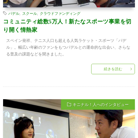
パデル
,
スクール
,
クラウドファンディング
コミュニティ総数5万人！新たなスポーツ事業を切
り開く情熱家
スペイン発祥、テニス人口も超える人気ラケット・スポーツ「パデ
ル」。幅広い年齢のファンをもつパデルとの運命的な出会い、さらな
る普及の課題などを聞きました。
続きを読む
キニナル！人へのインタビュー