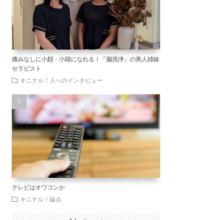
痛みなしに小顔・小頭になれる！「脳洗浄」の美人姉妹
セラピスト
キニナル！人へのインタビュー
テレビはオワコンか
キニナル！論点