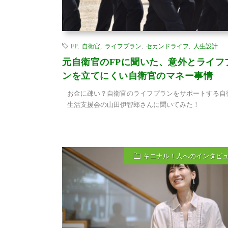
FP
,
自衛官
,
ライフプラン
,
セカンドライフ
,
人生設計
元自衛官のFPに聞いた、意外とライフ
ンを立てにくい自衛官のマネー事情
お金に疎い？自衛官のライフプランをサポートする自
生活支援会の山田伊智郎さんに聞いてみた！
キニナル！人へのインタビ