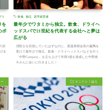
プリ
飲食
,
独立
,
若手経営者
リを
最年少でワタミから独立。飲食、ドライヘ
のポ
ッドスパで21世紀を代表する会社へと夢は
広がる
の決
消防士を目指していたはずなのに、渡邉美樹会長の薫陶を
げる
受けて最年少で独立、飲食・ドライヘッドスパなどを行う
「中野Company」を立ち上げて年商3億を達成した中野雄
斗さんに会いに行きました！
ュー
キニナル！論点