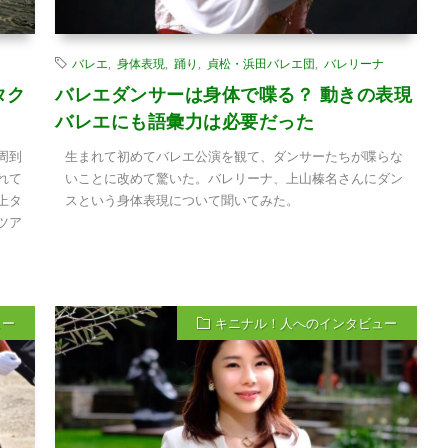
バレエ
,
身体表現
,
踊り
,
貞松・浜田バレエ団
,
バレリーナ
タク
バレエダンサーは身体で喋る？ 動きの表現
バレエにも語彙力は必要だった
周到
生まれて初めてバレエ公演を観て、ダンサーたちが喋らな
れて
いことに改めて驚いた。バレリーナ、上山榛名さんにダン
上タ
スという身体表現について聞いてみた。
ツア
ュー
キニナル！人へのインタビュー