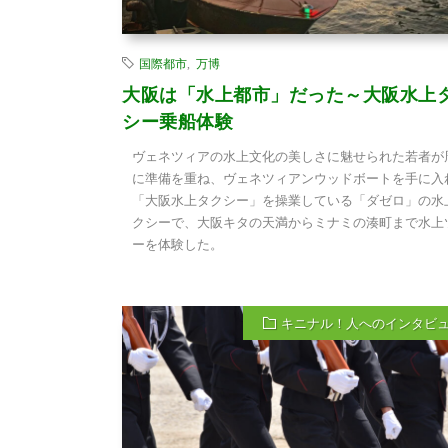
国際都市
,
万博
大阪は「水上都市」だった～大阪水上
シー乗船体験
ヴェネツィアの水上文化の美しさに魅せられた若者が
に準備を重ね、ヴェネツィアンウッドボートを手に入
「大阪水上タクシー」を操業している「ダゼロ」の水
クシーで、大阪キタの天満からミナミの湊町まで水上
ーを体験した。
キニナル！人へのインタビ