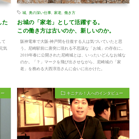
城
,
奥の深い仕事
,
家老
,
働き方
した
お城の「家老」として活躍する。
この働き方は古いのか、新しいのか。
して
阪神電車で大阪-神戸間を往復する人は気づいていたと思
元気
う。尼崎駅前に唐突に現れる不思議な「お城」の存在に。
2019年春に公開された尼崎城とは、いったいどんなお城な
のか。「？」マークを飛び出させながら、尼崎城の「家
老」を務める大西淳浩さんに会いに出かけた。
ュー
キニナル！人へのインタビュー