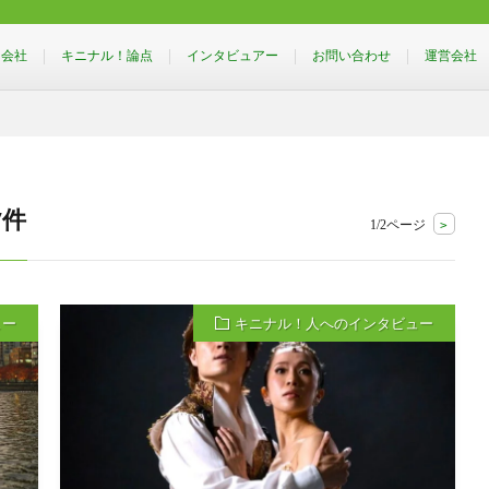
るインタビューメディア］
！会社
キニナル！論点
インタビュアー
お問い合わせ
運営会社
7件
1/2ページ
>
ュー
キニナル！人へのインタビュー