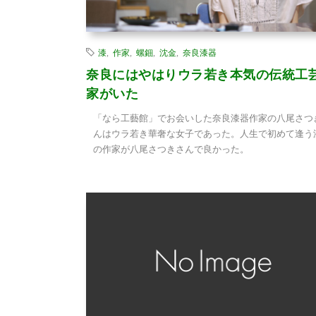
漆
,
作家
,
螺鈿
,
沈金
,
奈良漆器
奈良にはやはりウラ若き本気の伝統工
家がいた
「なら工藝館」でお会いした奈良漆器作家の八尾さつ
んはウラ若き華奢な女子であった。人生で初めて逢う
の作家が八尾さつきさんで良かった。