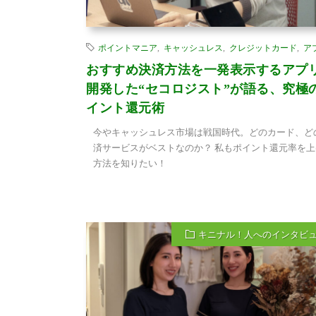
ポイントマニア
,
キャッシュレス
,
クレジットカード
,
ア
おすすめ決済方法を一発表示するアプ
開発した“セコロジスト”が語る、究極
イント還元術
今やキャッシュレス市場は戦国時代。どのカード、ど
済サービスがベストなのか？ 私もポイント還元率を上
方法を知りたい！
キニナル！人へのインタビ