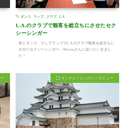
ダンス
,
ラップ
,
クラブ
,
L.A.
L.A.のクラブで観客を総立ちにさせたセク
シーシンガー
歌とダンス、そしてラップでL.A.のクラブ観客を総立ちに
させたセクシーシンガー、Meyouさんに会いにいきまし
た！
ュー
キニナル！人へのインタビュー