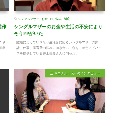
シングルマザー
,
お金
,
FP
,
悩み
,
制度
芸作
シングルマザーのお金や生活の不安により
そうFPがいた
きさ
離婚によっていきなり生活苦に陥るシングルマザーの家
漆器
計、仕事、養育費の悩みに向き合い、心をこめたアドバイ
スを提供している井上美鈴さんに伺った。
キニナル！人へのインタビュー