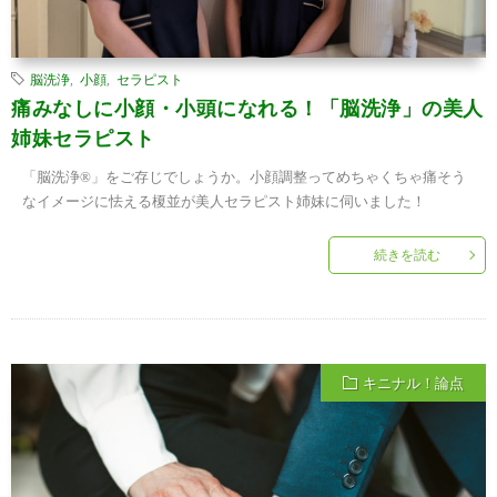
脳洗浄
,
小顔
,
セラピスト
痛みなしに小顔・小頭になれる！「脳洗浄」の美人
姉妹セラピスト
「脳洗浄®」をご存じでしょうか。小顔調整ってめちゃくちゃ痛そう
なイメージに怯える榎並が美人セラピスト姉妹に伺いました！
続きを読む
キニナル！論点