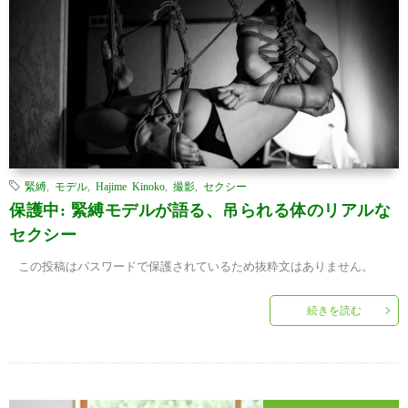
緊縛
,
モデル
,
Hajime Kinoko
,
撮影
,
セクシー
保護中: 緊縛モデルが語る、吊られる体のリアルな
セクシー
この投稿はパスワードで保護されているため抜粋文はありません。
続きを読む