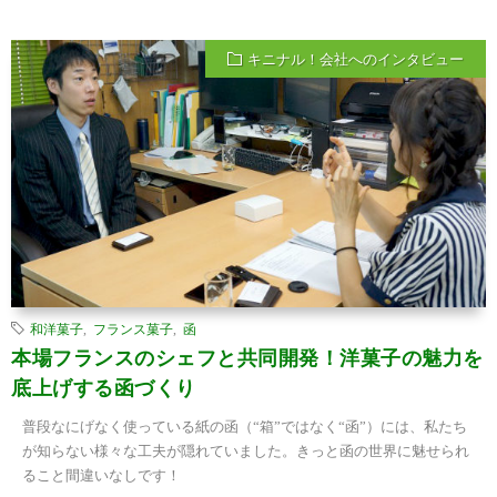
キニナル！会社へのインタビュー
和洋菓子
,
フランス菓子
,
函
本場フランスのシェフと共同開発！洋菓子の魅力を
底上げする函づくり
普段なにげなく使っている紙の函（“箱”ではなく“函”）には、私たち
が知らない様々な工夫が隠れていました。きっと函の世界に魅せられ
ること間違いなしです！