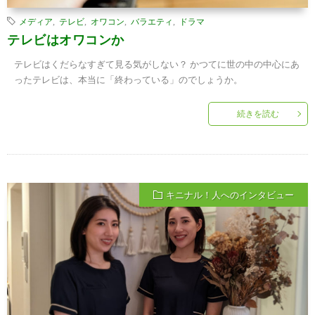
メディア
,
テレビ
,
オワコン
,
バラエティ
,
ドラマ
テレビはオワコンか
テレビはくだらなすぎて見る気がしない？ かつてに世の中の中心にあ
ったテレビは、本当に「終わっている」のでしょうか。
続きを読む
キニナル！人へのインタビュー