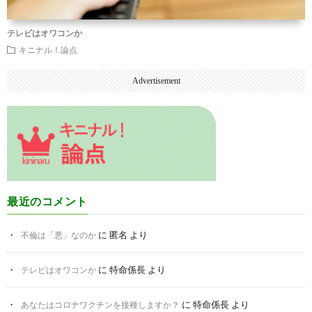
テレビはオワコンか
キニナル！論点
Advertisement
最近のコメント
に
匿名
より
不倫は「悪」なのか
に
特命係長
より
テレビはオワコンか
に
特命係長
より
あなたはコロナワクチンを接種しますか？