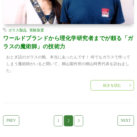
ガラス製品
,
実験装置
ワールドブランドから理化学研究者までが頼る「ガ
ラスの魔術師」の技術力
おとぎ話のガラスの靴、本当にあったんです！ 何でもガラスで作って
しまう魔術師がいると聞いて、桐山製作所の桐山時男代表を訪ねまし
た。
続きを読む
PREV
NEXT
1
2
3