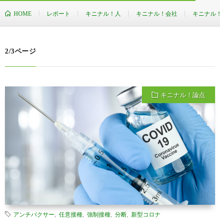
HOME
レポート
キニナル！人
キニナル！会社
キニナル
2/3ページ
キニナル！論点
アンチバクサー
,
任意接種
,
強制接種
,
分断
,
新型コロナ