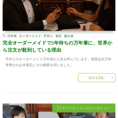
万年筆
,
オーダーメイド
,
手作り
,
筆圧
,
書き味
完全オーダーメイドで2年待ちの万年筆に、世界か
ら注文が殺到している理由
手作りのオーダーメイド万年筆が人気を呼んでいます。有限会社万年
筆博士の山本竜氏にその秘密を伺いました。
続きを読む
キニナル！人へのインタビュー