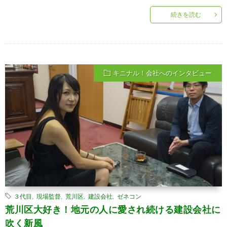
続きを読む
キニナル！会社へのインタビュー
３代目
,
現場監督
,
荒川区
,
建設会社
,
ゼネコン
荒川区大好き！地元の人に愛され続ける建設会社に
吹く新風