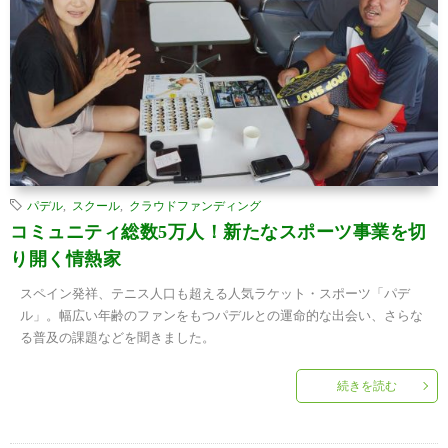
パデル
,
スクール
,
クラウドファンディング
コミュニティ総数5万人！新たなスポーツ事業を切
り開く情熱家
スペイン発祥、テニス人口も超える人気ラケット・スポーツ「パデ
ル」。幅広い年齢のファンをもつパデルとの運命的な出会い、さらな
る普及の課題などを聞きました。
続きを読む