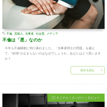
不倫
,
芸能人
,
当事者
,
社会悪
,
メディア
不倫は「悪」なのか
今年も不倫騒動に明け暮れました。「当事者同士の問題」を越え
て、“糾弾”が止まらないのはなぜでしょうか。あなたはどう思います
か？
続きを読む
キニナル！人へのインタビュー