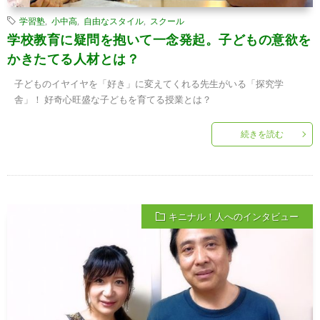
学習塾
,
小中高
,
自由なスタイル
,
スクール
学校教育に疑問を抱いて一念発起。子どもの意欲を
かきたてる人材とは？
子どものイヤイヤを「好き」に変えてくれる先生がいる「探究学
舎」！ 好奇心旺盛な子どもを育てる授業とは？
続きを読む
キニナル！人へのインタビュー