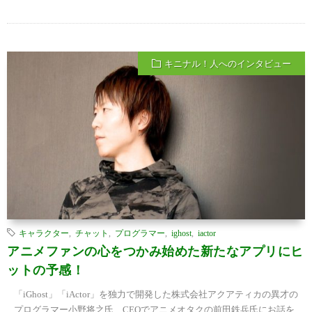
キニナル！人へのインタビュー
キャラクター
,
チャット
,
プログラマー
,
ighost
,
iactor
アニメファンの心をつかみ始めた新たなアプリにヒ
ットの予感！
「iGhost」「iActor」を独力で開発した株式会社アクアティカの異才の
プログラマー小野将之氏、CEOでアニメオタクの前田鉄兵氏にお話を