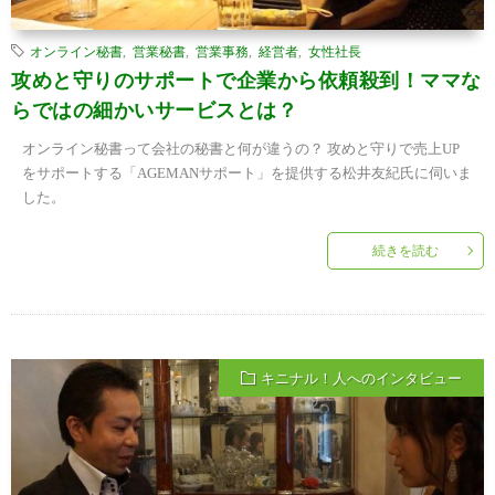
オンライン秘書
,
営業秘書
,
営業事務
,
経営者
,
女性社長
攻めと守りのサポートで企業から依頼殺到！ママな
らではの細かいサービスとは？
オンライン秘書って会社の秘書と何が違うの？ 攻めと守りで売上UP
をサポートする「AGEMANサポート」を提供する松井友紀氏に伺いま
した。
続きを読む
キニナル！人へのインタビュー