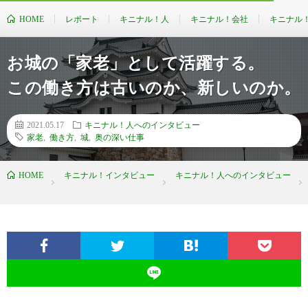
HOME
レポート
キニナル！人
キニナル！会社
キニナル
お城の「家老」として活躍する。
この働き方は古いのか、新しいのか。
2021.05.17
キニナル！人へのインタビュー
家老
,
働き方
,
城
,
奥の深い仕事
HOME
キニナル！インタビュー
キニナル！人へのインタビュー