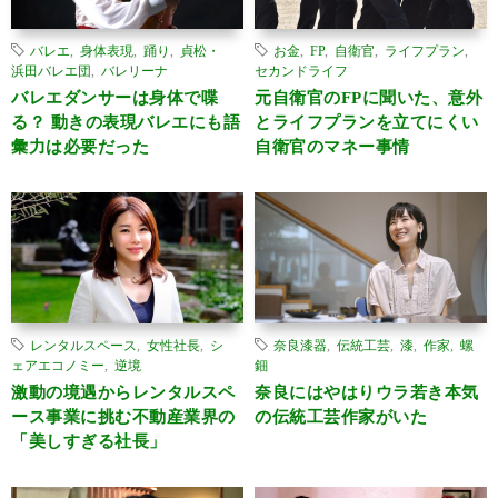
バレエ
,
身体表現
,
踊り
,
貞松・
お金
,
FP
,
自衛官
,
ライフプラン
,
浜田バレエ団
,
バレリーナ
セカンドライフ
バレエダンサーは身体で喋
元自衛官のFPに聞いた、意外
る？ 動きの表現バレエにも語
とライフプランを立てにくい
彙力は必要だった
自衛官のマネー事情
レンタルスペース
,
女性社長
,
シ
奈良漆器
,
伝統工芸
,
漆
,
作家
,
螺
ェアエコノミー
,
逆境
鈿
激動の境遇からレンタルスペ
奈良にはやはりウラ若き本気
ース事業に挑む不動産業界の
の伝統工芸作家がいた
「美しすぎる社長」