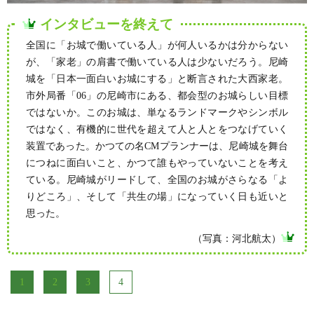
インタビューを終えて
全国に「お城で働いている人」が何人いるかは分からない
が、「家老」の肩書で働いている人は少ないだろう。尼崎
城を「日本一面白いお城にする」と断言された大西家老。
市外局番「06」の尼崎市にある、都会型のお城らしい目標
ではないか。このお城は、単なるランドマークやシンボル
ではなく、有機的に世代を超えて人と人とをつなげていく
装置であった。かつての名CMプランナーは、尼崎城を舞台
につねに面白いこと、かつて誰もやっていないことを考え
ている。尼崎城がリードして、全国のお城がさらなる「よ
りどころ」、そして「共生の場」になっていく日も近いと
思った。
（写真：河北航太）
1
2
3
4