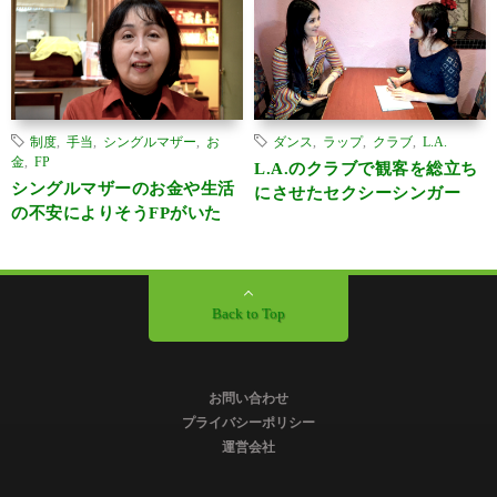
制度
,
手当
,
シングルマザー
,
お
ダンス
,
ラップ
,
クラブ
,
L.A.
金
,
FP
L.A.のクラブで観客を総立ち
シングルマザーのお金や生活
にさせたセクシーシンガー
の不安によりそうFPがいた
Back to Top
お問い合わせ
プライバシーポリシー
運営会社