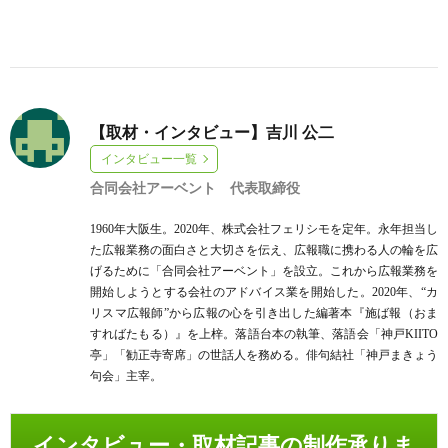
【取材・インタビュー】吉川 公二
インタビュー一覧
合同会社アーベント 代表取締役
1960年大阪生。2020年、株式会社フェリシモを定年。永年担当し
た広報業務の面白さと大切さを伝え、広報職に携わる人の輪を広
げるために「合同会社アーベント」を設立。これから広報業務を
開始しようとする会社のアドバイス業を開始した。2020年、“カ
リスマ広報師”から広報の心を引き出した編著本『施ば報（おま
すればたもる）』を上梓。落語台本の執筆、落語会「神戸KIITO
亭」「勧正寺寄席」の世話人を務める。俳句結社「神戸まきょう
句会」主宰。
インタビュー・取材記事の制作承りま