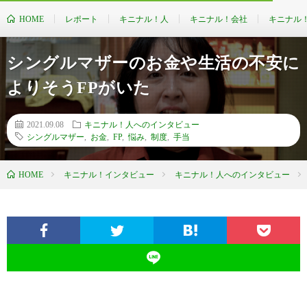
HOME
レポート
キニナル！人
キニナル！会社
キニナル
シングルマザーのお金や生活の不安に
よりそうFPがいた
2021.09.08
キニナル！人へのインタビュー
シングルマザー
,
お金
,
FP
,
悩み
,
制度
,
手当
HOME
キニナル！インタビュー
キニナル！人へのインタビュー