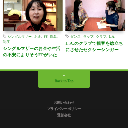
シングルマザー
,
お金
,
FP
,
悩み
,
ダンス
,
ラップ
,
クラブ
,
L.A.
制度
L.A.のクラブで観客を総立ち
シングルマザーのお金や生活
にさせたセクシーシンガー
の不安によりそうFPがいた
Back to Top
お問い合わせ
プライバシーポリシー
運営会社