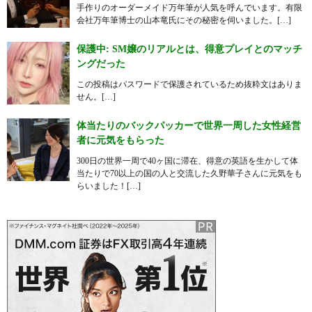
手作りのオーダーメイド万年筆が人気を呼んでいます。有限
会社万年筆博士の山本竜氏にその秘密を伺いました。[…]
保護中: SM嬢のリアルとは、得意プレイとのマッチ
ングだった
この投稿はパスワードで保護されているため抜粋文はありま
せん。[…]
体当たりのバックパッカーで世界一周した女性経営
者に元気をもらった
300日の世界一周で40ヶ国に滞在、得意の英語を生かして体
当たりで70以上の国の人と交流した久野華子さんに元気をも
らいました！[…]