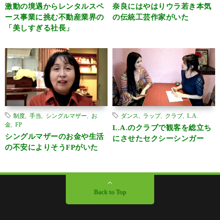
激動の境遇からレンタルスペ
奈良にはやはりウラ若き本気
ース事業に挑む不動産業界の
の伝統工芸作家がいた
「美しすぎる社長」
制度
,
手当
,
シングルマザー
,
お
ダンス
,
ラップ
,
クラブ
,
L.A.
金
,
FP
L.A.のクラブで観客を総立ち
シングルマザーのお金や生活
にさせたセクシーシンガー
の不安によりそうFPがいた
Back to Top