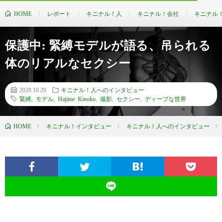
HOME
レポート
キニナル！人
キニナル！会社
キニナル
保護中: 緊縛モデルが語る、吊られる
体のリアルなセクシー
2020.10.29
キニナル！人へのインタビュー
緊縛
,
モデル
,
Hajime Kinoko
,
撮影
,
セクシー
,
ディープな世界
HOME
キニナル！インタビュー
キニナル！人へのインタビュー