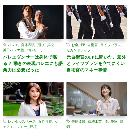
バレエ
,
身体表現
,
踊り
,
貞松・
お金
,
FP
,
自衛官
,
ライフプラン
,
浜田バレエ団
,
バレリーナ
セカンドライフ
バレエダンサーは身体で喋
元自衛官のFPに聞いた、意外
る？ 動きの表現バレエにも語
とライフプランを立てにくい
彙力は必要だった
自衛官のマネー事情
レンタルスペース
,
女性社長
,
シ
奈良漆器
,
伝統工芸
,
漆
,
作家
,
螺
ェアエコノミー
,
逆境
鈿