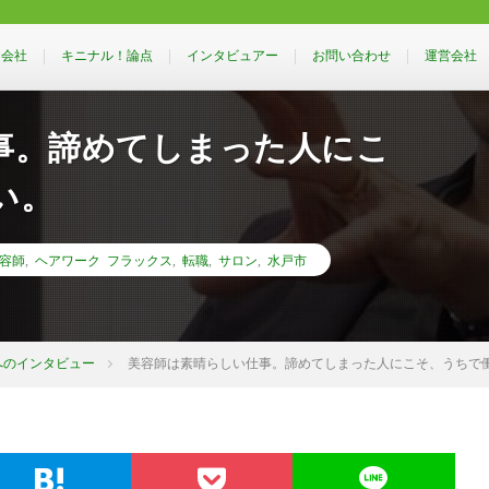
るインタビューメディア］
！会社
キニナル！論点
インタビュアー
お問い合わせ
運営会社
事。諦めてしまった人にこ
い。
容師
,
ヘアワーク フラックス
,
転職
,
サロン
,
水戸市
へのインタビュー
美容師は素晴らしい仕事。諦めてしまった人にこそ、うちで