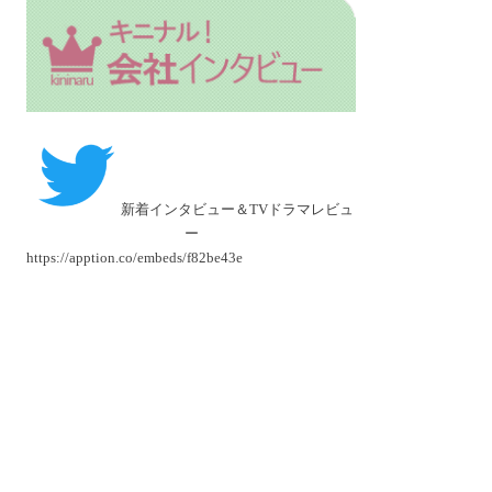
新着インタビュー＆TVドラマレビュ
ー
https://apption.co/embeds/f82be43e