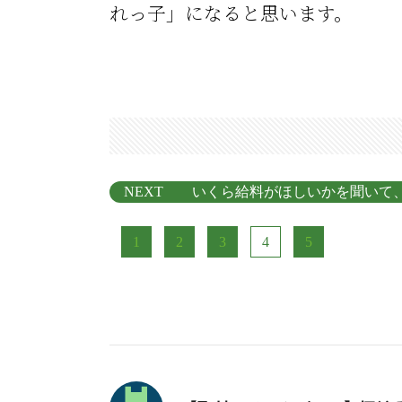
れっ子」になると思います。
NEXT いくら給料がほしいかを聞いて
1
2
3
4
5